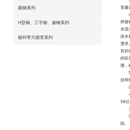
安建
圆钢系列
4、
焊接
H型钢、工字钢、扁钢系列
水流
排水
镀锌带方圆管系列
需求
良好
的应
撞，
5、
括焊
(免
今日
58
主力
该股
段。