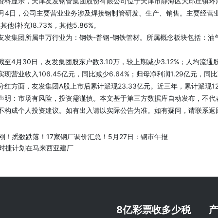
显示，天津友发钢管集团股份有限公司位于天津市静海区大邱庄镇环湖南路1
2月4日，公司主要营业业务涉及焊接钢制管研发、生产、销售。主要经营业务
其他(补充)8.73%，其他5.86%。
集团所属申万行业为：钢铁-普钢-钢铁管材。所属概念板块包括：油气
。
4月30日，友发集团股东户数3.10万，较上期减少3.12%；人均流通股47
实现营业收入106.45亿元，同比减少6.64%；归母净利润1.29亿元，同比
方面，友发集团A股上市后累计派现23.33亿元。近三年，累计派现12
：市场有风险，投资需谨慎。本文基于第三方数据库自动发布，不代表
不构成个人投资建议。如有出入请以实际公告为准。如有疑问，请联系返
刚！悉数跌落！17家钢厂调价汇总！5月27日：钢市午报
时捷计划在马来西亚建厂
8亿彩票收多少税