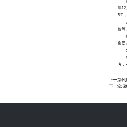
资料
年1
8%，
友发
价等
截至
集团
分红
声明
考，
上一篇:
刚
下一篇:
保