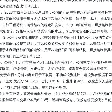
设用管整体占比50%以上。
2023年12月27日互动易回复：公司的产品焊管在水利建设中有多种重
钢制管能够适用于建设各类水利工程结构的支撑，如护岸、水坝、排水渠
冲击和工程荷载，确保结构的稳定和安全。 2. 水力输送管道：焊接钢
和灌溉等。焊接钢制管可承受较高的水压，保证输送管道的安全和可靠。
。 3. 水利设备支架和护栏：焊接钢制管能够适用于制作水利设备的支
的支撑能力和稳定能力，可以轻松又有效支持和保护设备，以确保水利工程
用于水利堰闸和船闸的建设，用于构建闸门和闸室等结构。焊接钢制管具
确保闸门的正常运行和安全。
公司位于天津市静海区大邱庄镇环湖南路1号。公司主要营业业务是焊
接圆管、镀锌圆管、方矩焊管、方矩镀锌管、钢塑复合管和螺旋焊管等。
责声明：分析内容来源于互联网，不构成投资建议，请投资者根据不同
主力净流入158.32万，占比0.05%，行业排名9/23，该股当前无连
亿，当前无连续增减仓现象，主力趋势不明显。
没有控盘，筹码分布非常分散，主力成交额961.17万，占总成交额的6.
筹码平均交易成本为6.03元，近期筹码减仓，但减仓程度减缓；目前股价